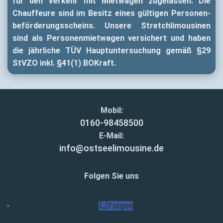
für den Verkehr mit Mietwagen zugelassen. Die
Chauffeure sind im Besitz eines gültigen Personen­
beför­derungs­scheins. Unsere Stretch­limousinen
sind als Personen­mietwagen versichert und haben
die jährliche TÜV Haupt­untersuchung gemäß §29
StVZO inkl. §41(1) BOKraft.
Mobil:
0160-98458500
E-Mail:
info@ostseelimousine.de
Folgen Sie uns
Folgen