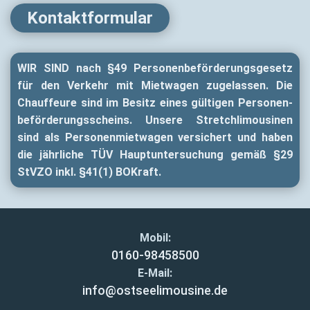
Kontaktformular
WIR SIND nach §49 Personen­beför­derungs­gesetz
für den Verkehr mit Mietwagen zugelassen. Die
Chauffeure sind im Besitz eines gültigen Personen­
beför­derungs­scheins. Unsere Stretch­limousinen
sind als Personen­mietwagen versichert und haben
die jährliche TÜV Haupt­untersuchung gemäß §29
StVZO inkl. §41(1) BOKraft.
Mobil:
0160-98458500
E-Mail:
info@ostseelimousine.de